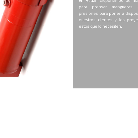
En Rudan disponemos de maq
para prensar mangueras 
presiones para poner a dispos
nuestros clientes y los proy
estos que lo necesiten.