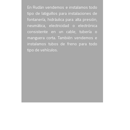
En Rudán vendemos e instalamos todo
tipo de latiguillos para instalaciones de
fontanería, hidráulica para alta presión,
neumática, electricidad o electrónica
consistente en un cable, tubería o
manguera corta. También vendemos e
instalamos tubos de freno para todo
tipo de vehículos.