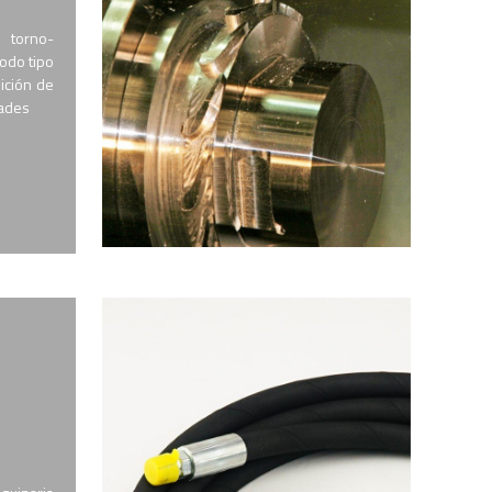
 torno-
todo tipo
ición de
dades