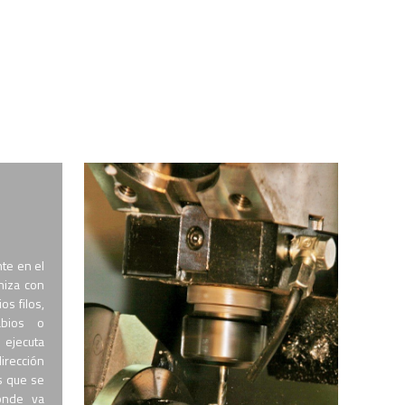
nte en el
niza con
os filos,
abios o
 ejecuta
irección
s que se
onde va