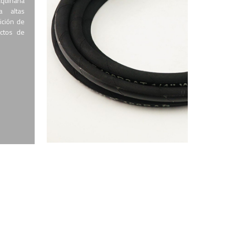
uinaria
a altas
ición de
ectos de